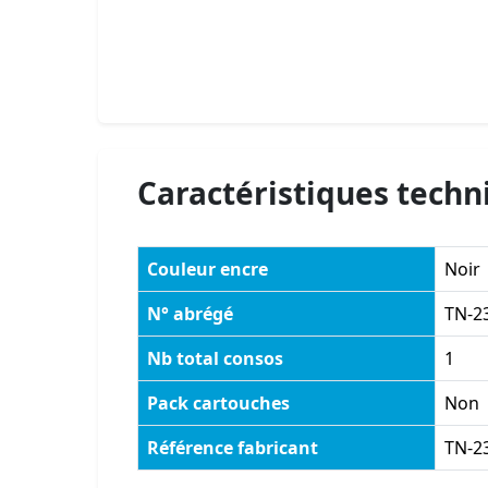
Caractéristiques techn
Couleur encre
Noir
N° abrégé
TN-2
Nb total consos
1
Pack cartouches
Non
Référence fabricant
TN-2