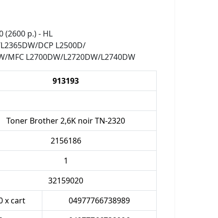
 (2600 p.) - HL
/L2365DW/DCP L2500D/
W/MFC L2700DW/L2720DW/L2740DW
913193
Toner Brother 2,6K noir TN-2320
2156186
1
32159020
0 x cart
04977766738989