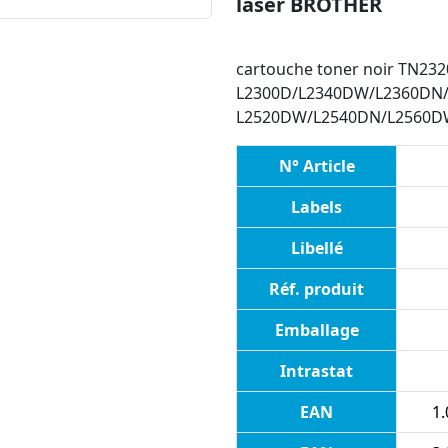
laser BROTHER
cartouche toner noir TN2320
L2300D/L2340DW/L2360DN
L2520DW/L2540DN/L2560D
N° Article
Labels
Libellé
Réf. produit
Emballage
Intrastat
EAN
1.