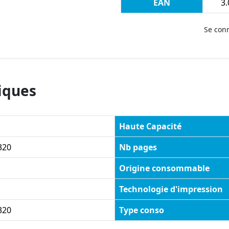
EAN
3.
Se con
iques
Haute Capacité
320
Nb pages
Origine consommable
Technologie d'impression
320
Type conso