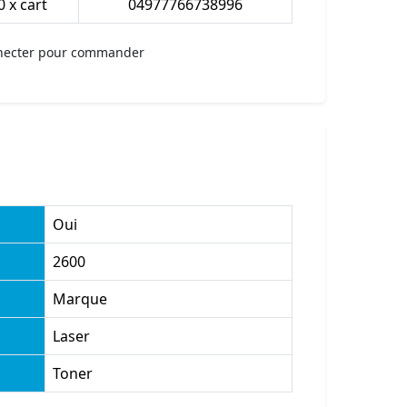
0 x cart
04977766738996
necter pour commander
Oui
2600
Marque
Laser
Toner