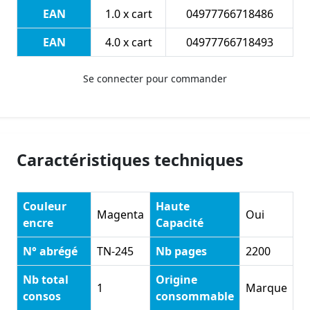
EAN
1.0 x cart
04977766718486
EAN
4.0 x cart
04977766718493
Se connecter pour commander
Caractéristiques techniques
Couleur
Haute
Magenta
Oui
encre
Capacité
N° abrégé
TN-245
Nb pages
2200
Nb total
Origine
1
Marque
consos
consommable