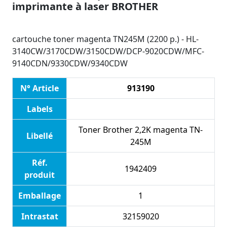
imprimante à laser BROTHER
cartouche toner magenta TN245M (2200 p.) - HL-
3140CW/3170CDW/3150CDW/DCP-9020CDW/MFC-
9140CDN/9330CDW/9340CDW
N° Article
913190
Labels
Toner Brother 2,2K magenta TN-
Libellé
245M
Réf.
1942409
produit
Emballage
1
Intrastat
32159020