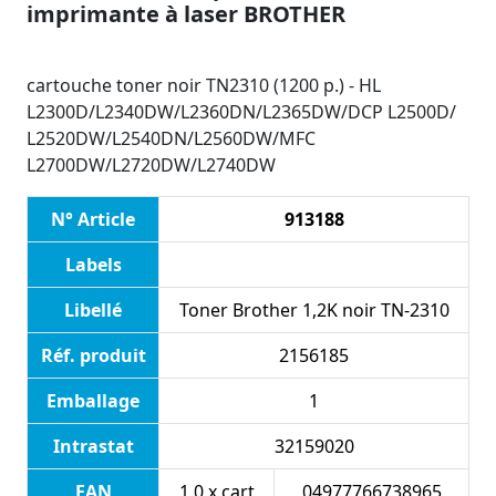
imprimante à laser BROTHER
cartouche toner noir TN2310 (1200 p.) - HL
L2300D/L2340DW/L2360DN/L2365DW/DCP L2500D/
L2520DW/L2540DN/L2560DW/MFC
L2700DW/L2720DW/L2740DW
N° Article
913188
Labels
Libellé
Toner Brother 1,2K noir TN-2310
Réf. produit
2156185
Emballage
1
Intrastat
32159020
EAN
1.0 x cart
04977766738965