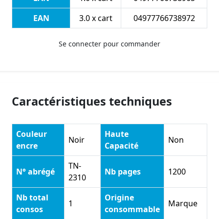
EAN
3.0 x cart
04977766738972
Se connecter pour commander
Caractéristiques techniques
Couleur
Haute
Noir
Non
encre
Capacité
TN-
N° abrégé
Nb pages
1200
2310
Nb total
Origine
1
Marque
consos
consommable