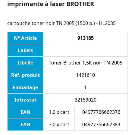
imprimante à laser BROTHER
cartouche toner noir TN 2005 (1500 p.) - HL2035
N° Article
913185
Labels
Libellé
Toner Brother 1,5K noir TN-2005
Réf. produit
1421610
Emballage
1
Intrastat
32159020
EAN
1.0 x cart
04977766662376
EAN
3.0 x cart
04977766662383