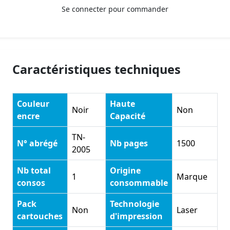
Se connecter pour commander
Caractéristiques techniques
Couleur
Haute
Noir
Non
encre
Capacité
TN-
N° abrégé
Nb pages
1500
2005
Nb total
Origine
1
Marque
consos
consommable
Pack
Technologie
Non
Laser
cartouches
d'impression