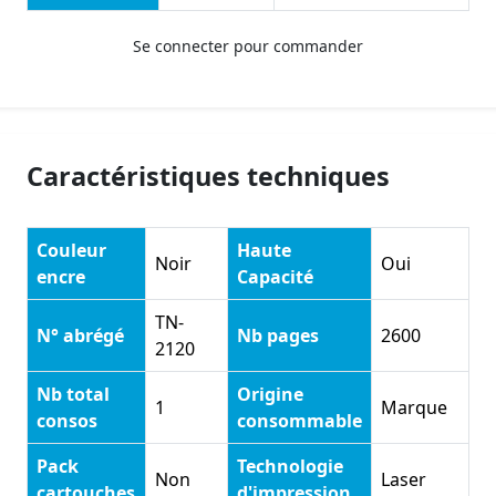
Se connecter pour commander
Caractéristiques techniques
Couleur
Haute
Noir
Oui
encre
Capacité
TN-
N° abrégé
Nb pages
2600
2120
Nb total
Origine
1
Marque
consos
consommable
Pack
Technologie
Non
Laser
cartouches
d'impression