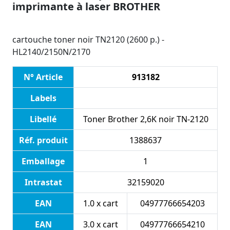
imprimante à laser BROTHER
cartouche toner noir TN2120 (2600 p.) -
HL2140/2150N/2170
N° Article
913182
Labels
Libellé
Toner Brother 2,6K noir TN-2120
Réf. produit
1388637
Emballage
1
Intrastat
32159020
EAN
1.0 x cart
04977766654203
EAN
3.0 x cart
04977766654210