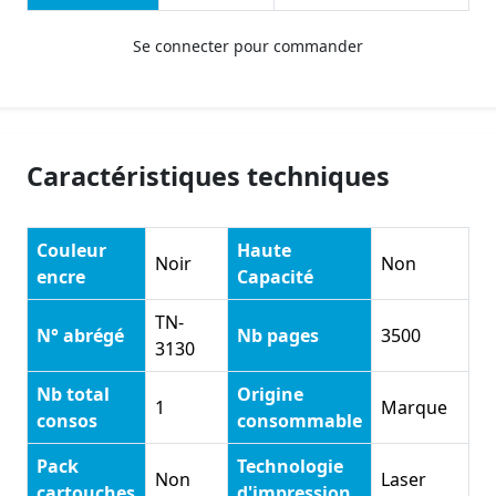
Se connecter pour commander
Caractéristiques techniques
Couleur
Haute
Noir
Non
encre
Capacité
TN-
N° abrégé
Nb pages
3500
3130
Nb total
Origine
1
Marque
consos
consommable
Pack
Technologie
Non
Laser
cartouches
d'impression