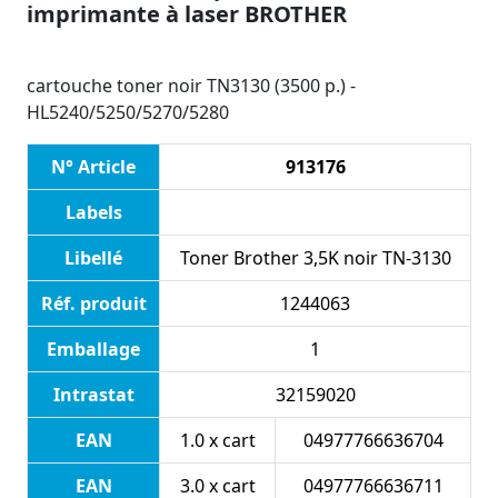
imprimante à laser BROTHER
cartouche toner noir TN3130 (3500 p.) -
HL5240/5250/5270/5280
N° Article
913176
Labels
Libellé
Toner Brother 3,5K noir TN-3130
Réf. produit
1244063
Emballage
1
Intrastat
32159020
EAN
1.0 x cart
04977766636704
EAN
3.0 x cart
04977766636711