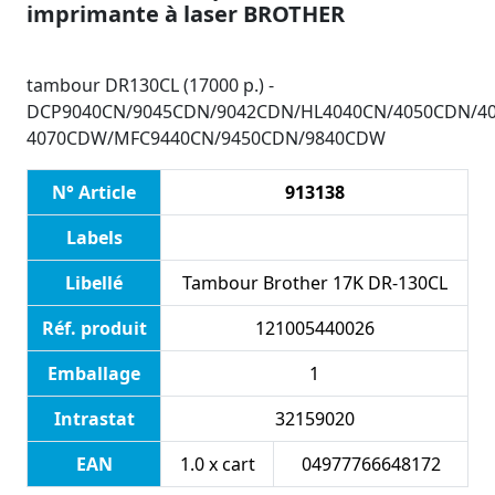
imprimante à laser BROTHER
tambour DR130CL (17000 p.) -
DCP9040CN/9045CDN/9042CDN/HL4040CN/4050CDN/4
4070CDW/MFC9440CN/9450CDN/9840CDW
N° Article
913138
Labels
Libellé
Tambour Brother 17K DR-130CL
Réf. produit
121005440026
Emballage
1
Intrastat
32159020
EAN
1.0 x cart
04977766648172