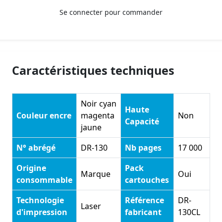
Se connecter pour commander
Caractéristiques techniques
Noir cyan
Haute
Couleur encre
magenta
Non
Capacité
jaune
N° abrégé
DR-130
Nb pages
17 000
Origine
Pack
Marque
Oui
consommable
cartouches
Technologie
Référence
DR-
Laser
d'impression
fabricant
130CL