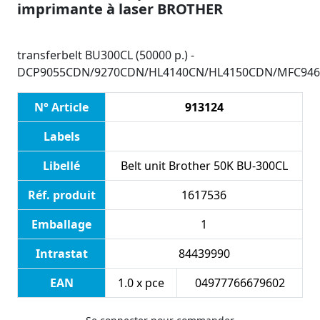
imprimante à laser BROTHER
transferbelt BU300CL (50000 p.) -
DCP9055CDN/9270CDN/HL4140CN/HL4150CDN/MFC94
N° Article
913124
Labels
Libellé
Belt unit Brother 50K BU-300CL
Réf. produit
1617536
Emballage
1
Intrastat
84439990
EAN
1.0 x pce
04977766679602