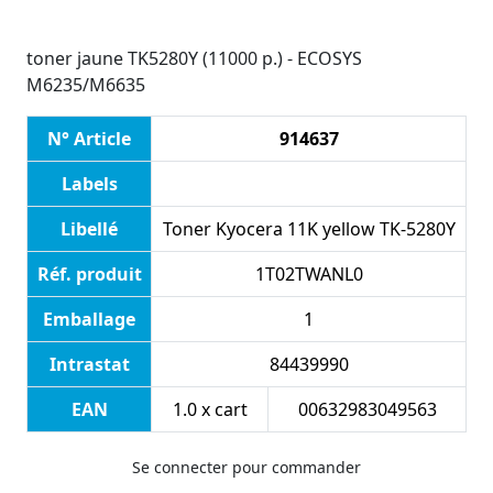
toner jaune TK5280Y (11000 p.) - ECOSYS
M6235/M6635
N° Article
914637
Labels
Libellé
Toner Kyocera 11K yellow TK-5280Y
Réf. produit
1T02TWANL0
Emballage
1
Intrastat
84439990
EAN
1.0 x cart
00632983049563
Se connecter pour commander