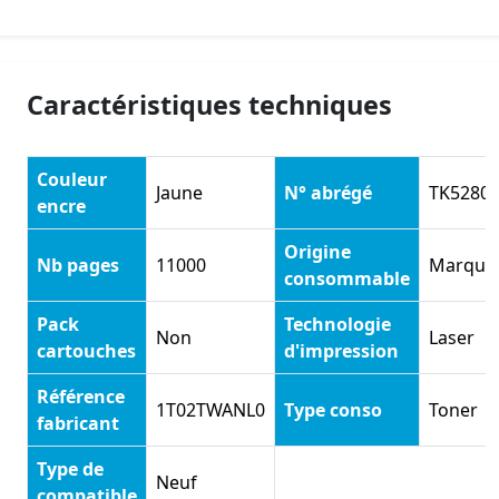
Caractéristiques techniques
Couleur
Jaune
N° abrégé
TK5280
encre
Origine
Nb pages
11000
Marque
consommable
Pack
Technologie
Non
Laser
cartouches
d'impression
Référence
1T02TWANL0
Type conso
Toner
fabricant
Type de
Neuf
compatible