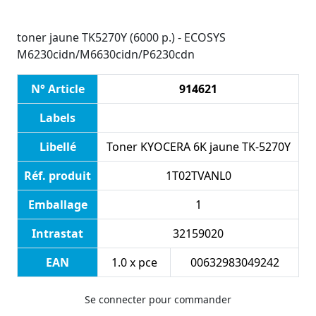
toner jaune TK5270Y (6000 p.) - ECOSYS
M6230cidn/M6630cidn/P6230cdn
N° Article
914621
Labels
Libellé
Toner KYOCERA 6K jaune TK-5270Y
Réf. produit
1T02TVANL0
Emballage
1
Intrastat
32159020
EAN
1.0 x pce
00632983049242
Se connecter pour commander