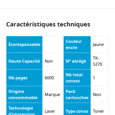
Caractéristiques techniques
Couleur
Écoresponsable
Jaune
encre
TK-
Haute Capacité
Non
N° abrégé
5270
Nb total
Nb pages
6000
1
consos
Origine
Pack
Marque
Non
consommable
cartouches
Technologie
Laser
Type conso
Toner
d'impression