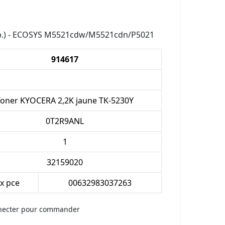
 p.) - ECOSYS M5521cdw/M5521cdn/P5021
914617
Toner KYOCERA 2,2K jaune TK-5230Y
0T2R9ANL
1
32159020
 x pce
00632983037263
necter pour commander