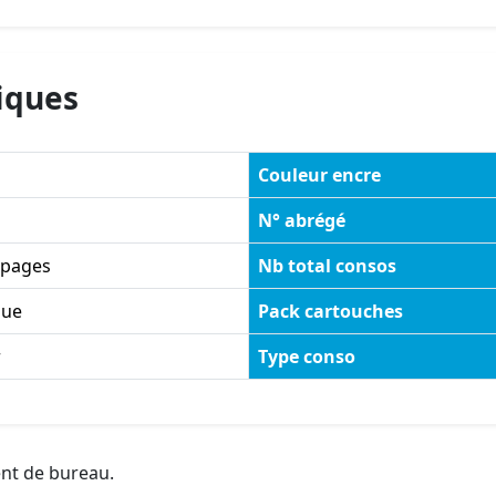
iques
Couleur encre
N° abrégé
 pages
Nb total consos
ue
Pack cartouches
r
Type conso
ent de bureau.