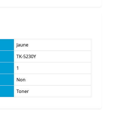
Jaune
TK-5230Y
1
Non
Toner