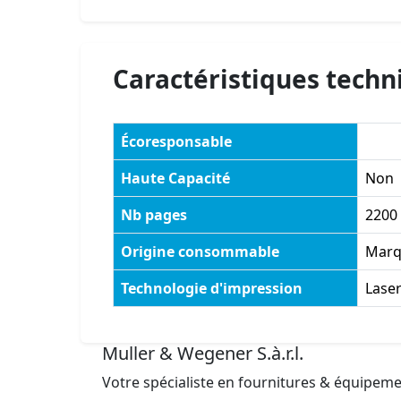
Caractéristiques techn
Écoresponsable
Haute Capacité
Non
Nb pages
2200
Origine consommable
Marq
Technologie d'impression
Lase
Muller & Wegener S.à.r.l.
Votre spécialiste en fournitures & équipem