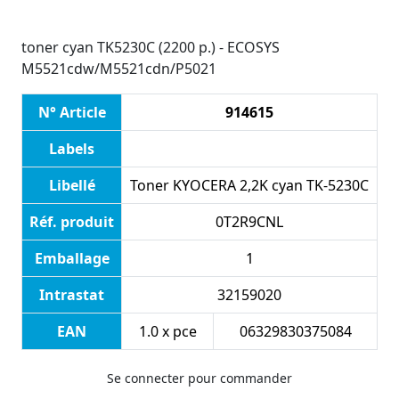
toner cyan TK5230C (2200 p.) - ECOSYS
M5521cdw/M5521cdn/P5021
N° Article
914615
Labels
Libellé
Toner KYOCERA 2,2K cyan TK-5230C
Réf. produit
0T2R9CNL
Emballage
1
Intrastat
32159020
EAN
1.0 x pce
06329830375084
Se connecter pour commander