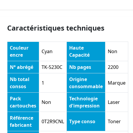
Caractéristiques techniques
Couleur
Haute
Cyan
Non
encre
Capacité
N° abrégé
TK-5230C
Nb pages
2200
Nb total
Origine
1
Marque
consos
consommable
Pack
Technologie
Non
Laser
cartouches
d'impression
Référence
0T2R9CNL
Type conso
Toner
fabricant