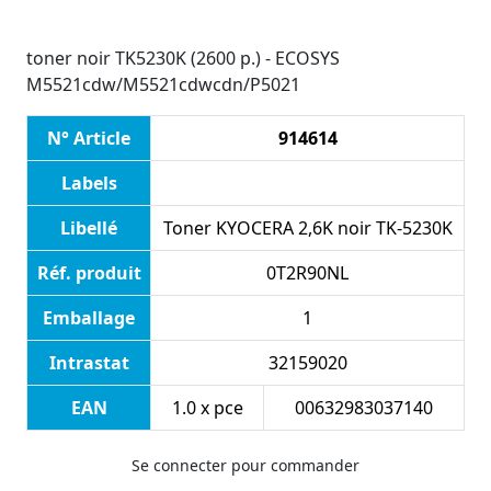
toner noir TK5230K (2600 p.) - ECOSYS
M5521cdw/M5521cdwcdn/P5021
N° Article
914614
Labels
Libellé
Toner KYOCERA 2,6K noir TK-5230K
Réf. produit
0T2R90NL
Emballage
1
Intrastat
32159020
EAN
1.0 x pce
00632983037140
Se connecter pour commander