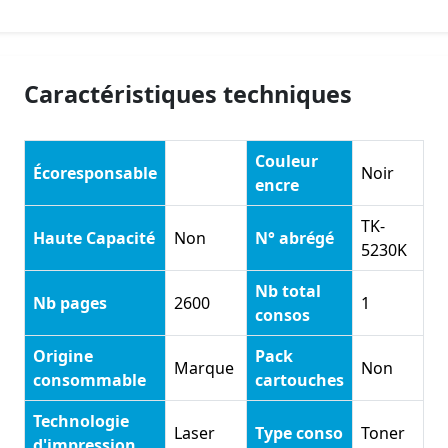
Caractéristiques techniques
Couleur
Écoresponsable
Noir
encre
TK-
Haute Capacité
Non
N° abrégé
5230K
Nb total
Nb pages
2600
1
consos
Origine
Pack
Marque
Non
consommable
cartouches
Technologie
Laser
Type conso
Toner
d'impression