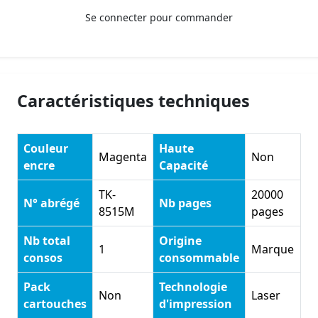
Se connecter pour commander
Caractéristiques techniques
Couleur
Haute
Magenta
Non
encre
Capacité
TK-
20000
N° abrégé
Nb pages
8515M
pages
Nb total
Origine
1
Marque
consos
consommable
Pack
Technologie
Non
Laser
cartouches
d'impression