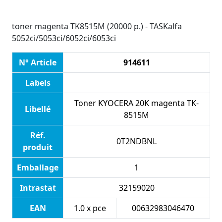
toner magenta TK8515M (20000 p.) - TASKalfa
5052ci/5053ci/6052ci/6053ci
N° Article
914611
Labels
Toner KYOCERA 20K magenta TK-
Libellé
8515M
Réf.
0T2NDBNL
produit
Emballage
1
Intrastat
32159020
EAN
1.0 x pce
00632983046470