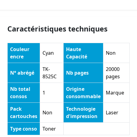
Caractéristiques techniques
Couleur
Haute
Cyan
Non
encre
Capacité
TK-
20000
N° abrégé
Nb pages
8525C
pages
Nb total
Origine
1
Marque
consos
consommable
Pack
Technologie
Non
Laser
cartouches
d'impression
Type conso
Toner