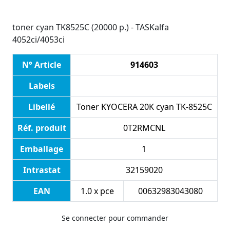
toner cyan TK8525C (20000 p.) - TASKalfa
4052ci/4053ci
N° Article
914603
Labels
Libellé
Toner KYOCERA 20K cyan TK-8525C
Réf. produit
0T2RMCNL
Emballage
1
Intrastat
32159020
EAN
1.0 x pce
00632983043080
Se connecter pour commander