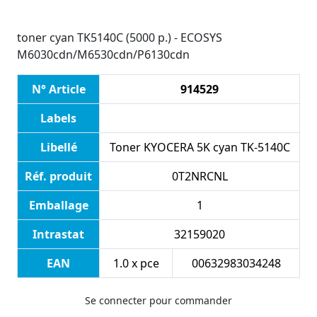
toner cyan TK5140C (5000 p.) - ECOSYS
M6030cdn/M6530cdn/P6130cdn
N° Article
914529
Labels
Libellé
Toner KYOCERA 5K cyan TK-5140C
Réf. produit
0T2NRCNL
Emballage
1
Intrastat
32159020
EAN
1.0 x pce
00632983034248
Se connecter pour commander