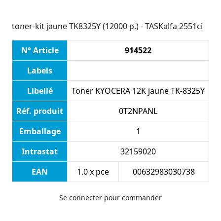
toner-kit jaune TK8325Y (12000 p.) - TASKalfa 2551ci
N° Article
914522
Labels
Libellé
Toner KYOCERA 12K jaune TK-8325Y
Réf. produit
0T2NPANL
Emballage
1
Intrastat
32159020
EAN
1.0 x pce
00632983030738
Se connecter pour commander