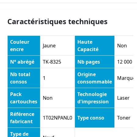
Caractéristiques techniques
Couleur
Haute
Jaune
Non
encre
Capacité
N° abrégé
TK-8325
Nb pages
12 000
Nb total
Origine
1
Marque
consos
consommable
Pack
Technologie
Non
Laser
cartouches
d'impression
Référence
1T02NPANL0
Type conso
Toner
fabricant
Type de