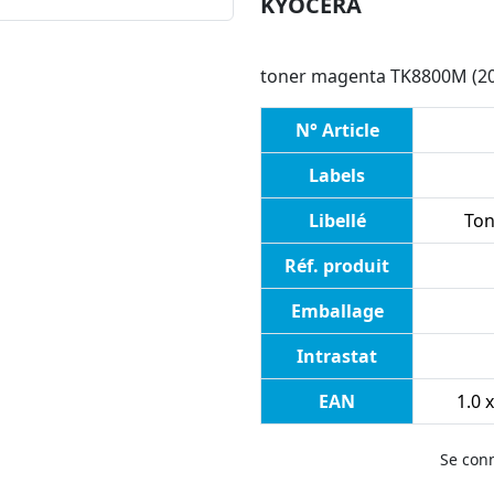
KYOCERA
toner magenta TK8800M (20
N° Article
Labels
Libellé
Ton
Réf. produit
Emballage
Intrastat
EAN
1.0 
Se con