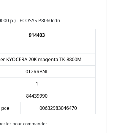
000 p.) - ECOSYS P8060cdn
914403
er KYOCERA 20K magenta TK-8800M
0T2RRBNL
1
84439990
x pce
00632983046470
necter pour commander