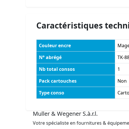
Caractéristiques techn
Couleur encre
Mage
N° abrégé
TK-8
Nb total consos
1
Pack cartouches
Non
Type conso
Cart
Muller & Wegener S.à.r.l.
Votre spécialiste en fournitures & équipem