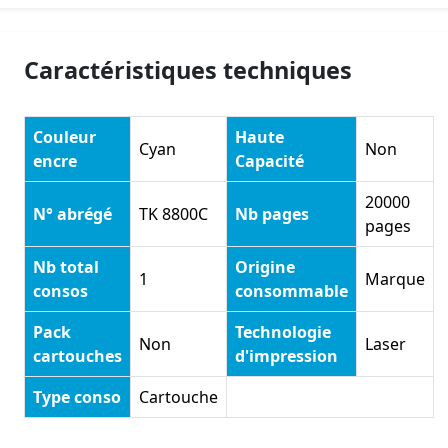
Caractéristiques techniques
Couleur
Haute
Cyan
Non
encre
Capacité
20000
N° abrégé
TK 8800C
Nb pages
pages
Nb total
Origine
1
Marque
consos
consommable
Pack
Technologie
Non
Laser
cartouches
d'impression
Type conso
Cartouche