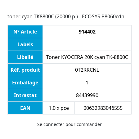
toner cyan TK8800C (20000 p.) - ECOSYS P8060cdn
N° Article
914402
Labels
Libellé
Toner KYOCERA 20K cyan TK-8800C
Réf. produit
0T2RRCNL
Emballage
1
Intrastat
84439990
EAN
1.0 x pce
00632983046555
Se connecter pour commander