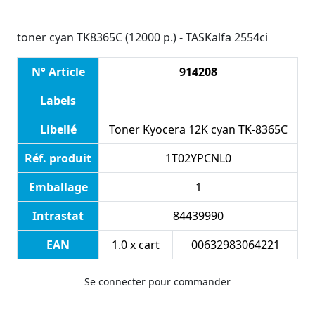
toner cyan TK8365C (12000 p.) - TASKalfa 2554ci
N° Article
914208
Labels
Libellé
Toner Kyocera 12K cyan TK-8365C
Réf. produit
1T02YPCNL0
Emballage
1
Intrastat
84439990
EAN
1.0 x cart
00632983064221
Se connecter pour commander