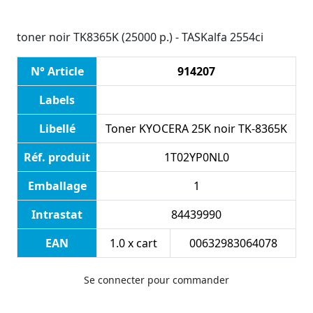
toner noir TK8365K (25000 p.) - TASKalfa 2554ci
N° Article
914207
Labels
Libellé
Toner KYOCERA 25K noir TK-8365K
Réf. produit
1T02YP0NL0
Emballage
1
Intrastat
84439990
EAN
1.0 x cart
00632983064078
Se connecter pour commander