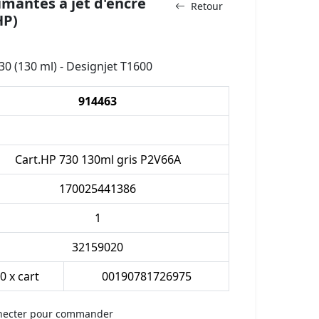
mantes à jet d'encre
Retour
HP)
0 (130 ml) - Designjet T1600
914463
Cart.HP 730 130ml gris P2V66A
170025441386
1
32159020
.0 x cart
00190781726975
necter pour commander