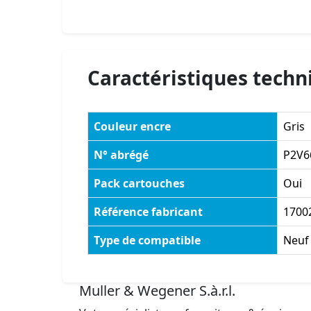
Caractéristiques techn
Couleur encre
Gris
N° abrégé
P2V6
Pack cartouches
Oui
Référence fabricant
1700
Type de compatible
Neuf
Muller & Wegener S.à.r.l.