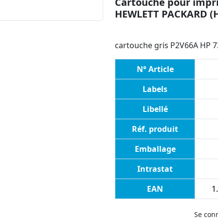
Cartouche pour impri
HEWLETT PACKARD (
cartouche gris P2V66A HP 73
N° Article
Labels
Libellé
Réf. produit
Emballage
Intrastat
EAN
1
Se con