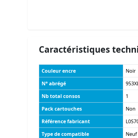
Caractéristiques techn
Couleur encre
Noir
N° abrégé
953X
Nb total consos
1
Pack cartouches
Non
Référence fabricant
L0S7
Type de compatible
Neuf