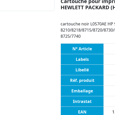
Cartouche pour impri
HEWLETT PACKARD (
cartouche noir L0S70AE HP 9
8210/8218/8715/8720/8730/
8725/7740
N° Article
Labels
Libellé
Réf. produit
Emballage
Intrastat
EAN
1