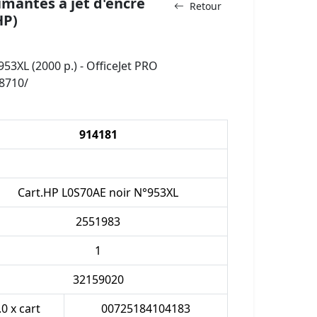
mantes à jet d'encre
Retour
HP)
53XL (2000 p.) - OfficeJet PRO
8710/
914181
Cart.HP L0S70AE noir N°953XL
2551983
1
32159020
.0 x cart
00725184104183