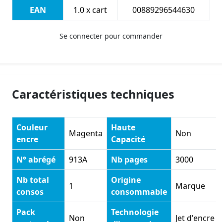
EAN
1.0 x cart
00889296544630
Se connecter pour commander
Caractéristiques techniques
Couleur
Haute
Magenta
Non
encre
Capacité
N° abrégé
913A
Nb pages
3000
Nb total
Origine
1
Marque
consos
consommable
Pack
Technologie
Non
Jet d'encre