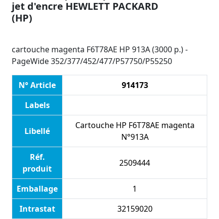
jet d'encre HEWLETT PACKARD
(HP)
cartouche magenta F6T78AE HP 913A (3000 p.) -
PageWide 352/377/452/477/P57750/P55250
N° Article
914173
Labels
Cartouche HP F6T78AE magenta
Libellé
N°913A
Réf.
2509444
produit
Emballage
1
Intrastat
32159020