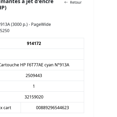
mantes à jet d'encre
Retour
HP)
913A (3000 p.) - PageWide
55250
914172
Cartouche HP F6T77AE cyan N°913A
2509443
1
32159020
 x cart
00889296544623