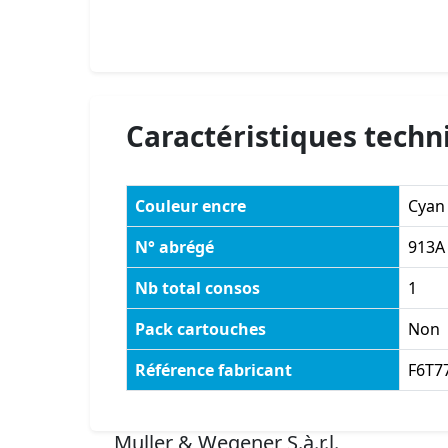
Caractéristiques techn
Couleur encre
Cyan
N° abrégé
913A
Nb total consos
1
Pack cartouches
Non
Référence fabricant
F6T7
Muller & Wegener S.à.r.l.