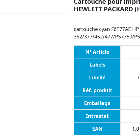
Cartouche pour impri
HEWLETT PACKARD (
cartouche cyan F6T77AE HP 
352/377/452/477/P57750/P
N° Article
Labels
Libellé
Réf. produit
Emballage
Intrastat
EAN
1.0