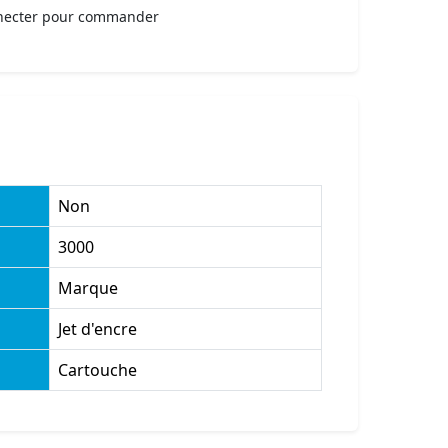
necter pour commander
Non
3000
Marque
Jet d'encre
Cartouche