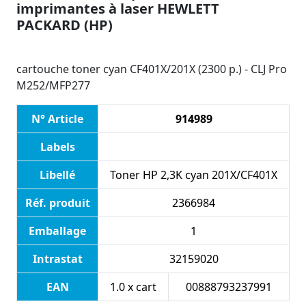
imprimantes à laser HEWLETT
PACKARD (HP)
cartouche toner cyan CF401X/201X (2300 p.) - CLJ Pro
M252/MFP277
N° Article
914989
Labels
Libellé
Toner HP 2,3K cyan 201X/CF401X
Réf. produit
2366984
Emballage
1
Intrastat
32159020
EAN
1.0 x cart
00888793237991