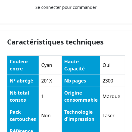
Se connecter pour commander
Caractéristiques techniques
Couleur
Haute
Cyan
Oui
encre
Capacité
N° abrégé
201X
Nb pages
2300
Nb total
Origine
1
Marque
consos
consommable
Pack
Technologie
Non
Laser
cartouches
d'impression
Référence