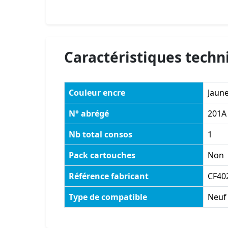
Caractéristiques techn
Couleur encre
Jaun
N° abrégé
201A
Nb total consos
1
Pack cartouches
Non
Référence fabricant
CF40
Type de compatible
Neuf