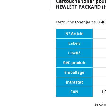
Cartouche toner pour
HEWLETT PACKARD (
cartouche toner jaune CF40
N° Article
Labels
Libellé
Réf. produit
Emballage
Intrastat
EAN
1.0
Se con