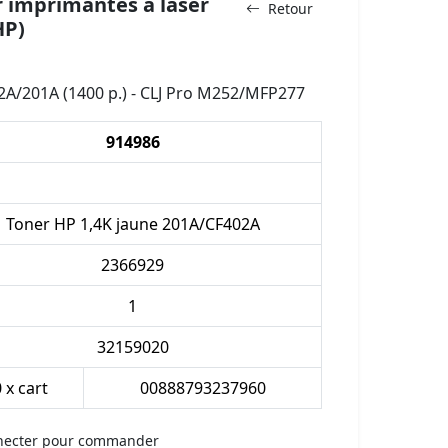
 imprimantes à laser
Retour
HP)
2A/201A (1400 p.) - CLJ Pro M252/MFP277
914986
Toner HP 1,4K jaune 201A/CF402A
2366929
1
32159020
 x cart
00888793237960
necter pour commander