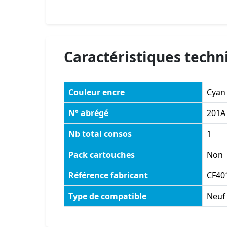
Caractéristiques techn
Couleur encre
Cyan
N° abrégé
201A
Nb total consos
1
Pack cartouches
Non
Référence fabricant
CF40
Type de compatible
Neuf