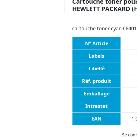
Cartouche toner pour
HEWLETT PACKARD (
cartouche toner cyan CF401
N° Article
Labels
Libellé
Réf. produit
Emballage
Intrastat
EAN
1.
Se con