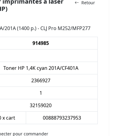
 imprimantes à laser
Retour
HP)
A/201A (1400 p.) - CLJ Pro M252/MFP277
914985
Toner HP 1,4K cyan 201A/CF401A
2366927
1
32159020
0 x cart
00888793237953
necter pour commander