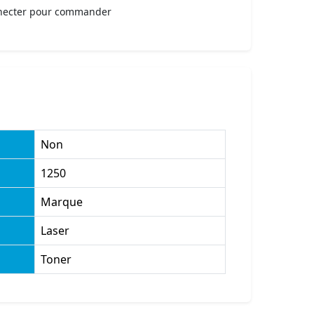
necter pour commander
Non
1250
Marque
Laser
Toner