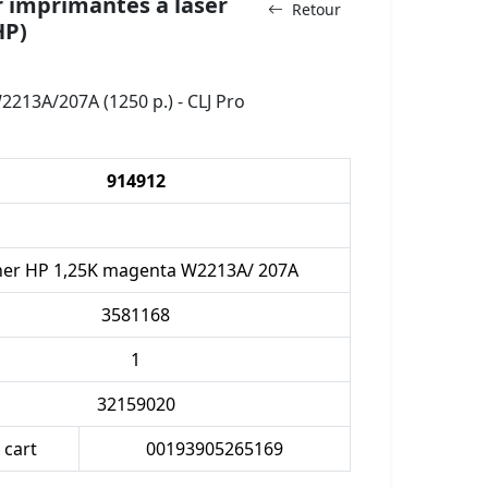
 imprimantes à laser
Retour
HP)
213A/207A (1250 p.) - CLJ Pro
914912
ner HP 1,25K magenta W2213A/ 207A
3581168
1
32159020
 cart
00193905265169