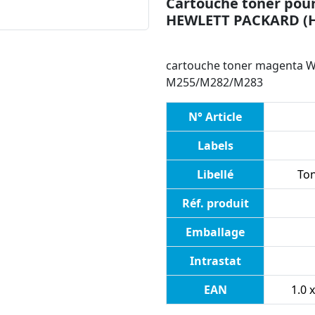
Cartouche toner pour
HEWLETT PACKARD (
cartouche toner magenta W2
M255/M282/M283
N° Article
Labels
Libellé
To
Réf. produit
Emballage
Intrastat
EAN
1.0 x