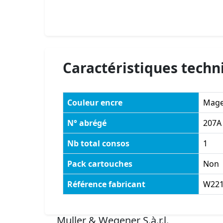
Caractéristiques techn
Couleur encre
Mage
N° abrégé
207A
Nb total consos
1
Pack cartouches
Non
Référence fabricant
W22
Muller & Wegener S.à.r.l.