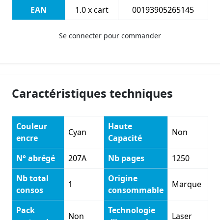
EAN
1.0 x cart
00193905265145
Se connecter pour commander
Caractéristiques techniques
Couleur
Haute
Cyan
Non
encre
Capacité
N° abrégé
207A
Nb pages
1250
Nb total
Origine
1
Marque
consos
consommable
Pack
Technologie
Non
Laser