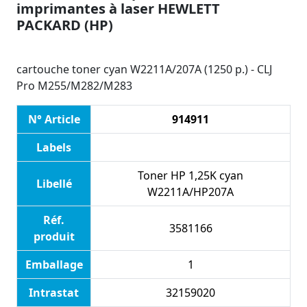
imprimantes à laser HEWLETT
PACKARD (HP)
cartouche toner cyan W2211A/207A (1250 p.) - CLJ
Pro M255/M282/M283
N° Article
914911
Labels
Toner HP 1,25K cyan
Libellé
W2211A/HP207A
Réf.
3581166
produit
Emballage
1
Intrastat
32159020