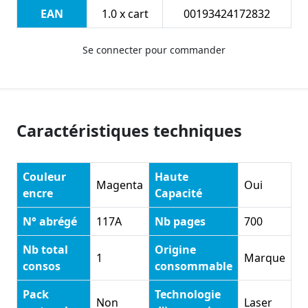
EAN
1.0 x cart
00193424172832
Se connecter pour commander
Caractéristiques techniques
Couleur
Haute
Magenta
Oui
encre
Capacité
N° abrégé
117A
Nb pages
700
Nb total
Origine
1
Marque
consos
consommable
Pack
Technologie
Non
Laser