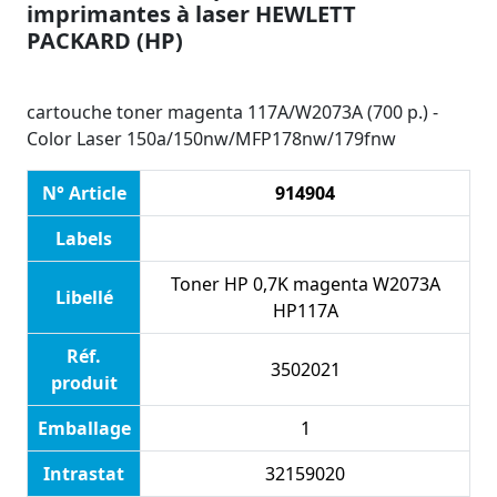
imprimantes à laser HEWLETT
PACKARD (HP)
cartouche toner magenta 117A/W2073A (700 p.) -
Color Laser 150a/150nw/MFP178nw/179fnw
N° Article
914904
Labels
Toner HP 0,7K magenta W2073A
Libellé
HP117A
Réf.
3502021
produit
Emballage
1
Intrastat
32159020