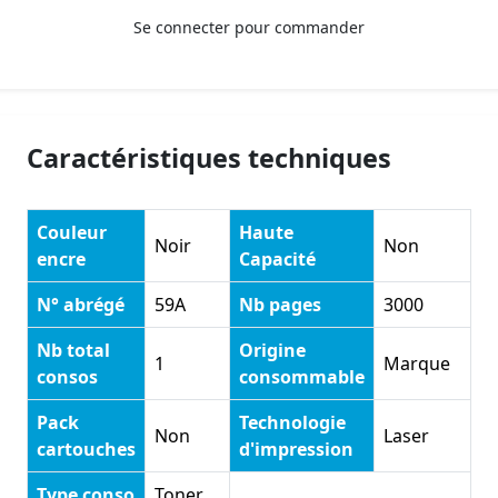
Se connecter pour commander
Caractéristiques techniques
Couleur
Haute
Noir
Non
encre
Capacité
N° abrégé
59A
Nb pages
3000
Nb total
Origine
1
Marque
consos
consommable
Pack
Technologie
Non
Laser
cartouches
d'impression
Type conso
Toner