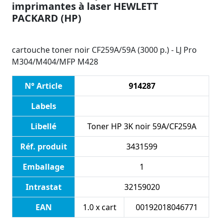
imprimantes à laser HEWLETT
PACKARD (HP)
cartouche toner noir CF259A/59A (3000 p.) - LJ Pro
M304/M404/MFP M428
N° Article
914287
Labels
Libellé
Toner HP 3K noir 59A/CF259A
Réf. produit
3431599
Emballage
1
Intrastat
32159020
EAN
1.0 x cart
00192018046771