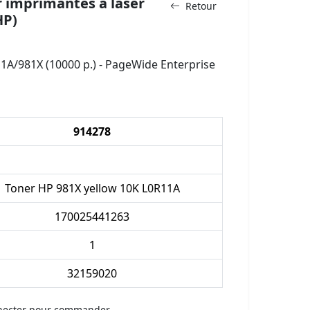
 imprimantes à laser
Retour
HP)
1A/981X (10000 p.) - PageWide Enterprise
914278
Toner HP 981X yellow 10K L0R11A
170025441263
1
32159020
necter pour commander