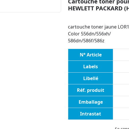
Cartouche toner pour
HEWLETT PACKARD (
cartouche toner jaune LOR1
Color 556dn/556xh/
586dn/586f/586z
N° Article
Labels
Libellé
Réf. produit
Emballage
Intrastat
Se con