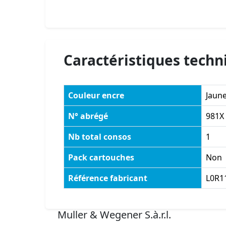
Caractéristiques techn
Couleur encre
Jaun
N° abrégé
981X
Nb total consos
1
Pack cartouches
Non
Référence fabricant
L0R1
Muller & Wegener S.à.r.l.