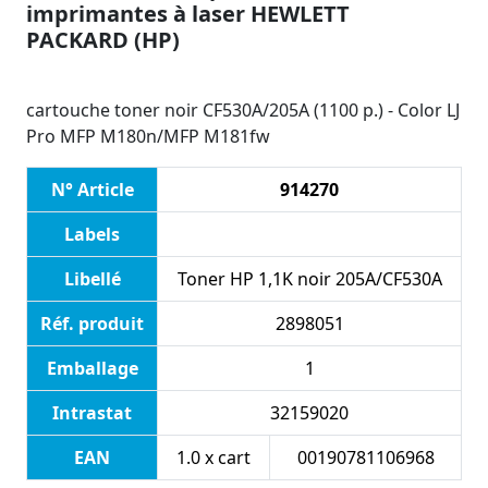
imprimantes à laser HEWLETT
PACKARD (HP)
cartouche toner noir CF530A/205A (1100 p.) - Color LJ
Pro MFP M180n/MFP M181fw
N° Article
914270
Labels
Libellé
Toner HP 1,1K noir 205A/CF530A
Réf. produit
2898051
Emballage
1
Intrastat
32159020
EAN
1.0 x cart
00190781106968