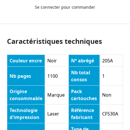
Se connecter pour commander
Caractéristiques techniques
Couleur encre
Noir
N° abrégé
205A
Nb total
Nb pages
1100
1
consos
Origine
Pack
Marque
Non
consommable
cartouches
Technologie
Référence
Laser
CF530A
d'impression
fabricant
Type de