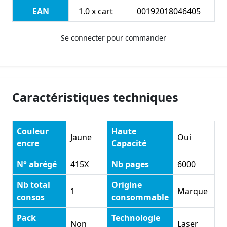
EAN
1.0 x cart
00192018046405
Se connecter pour commander
Caractéristiques techniques
Couleur
Haute
Jaune
Oui
encre
Capacité
N° abrégé
415X
Nb pages
6000
Nb total
Origine
1
Marque
consos
consommable
Pack
Technologie
Non
Laser