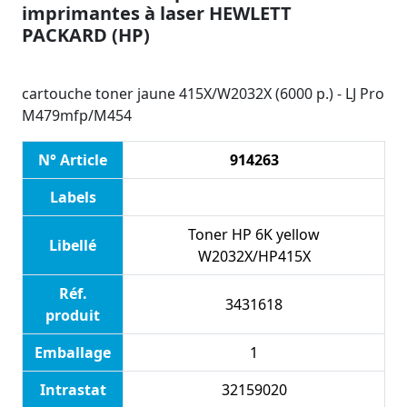
imprimantes à laser HEWLETT
PACKARD (HP)
cartouche toner jaune 415X/W2032X (6000 p.) - LJ Pro
M479mfp/M454
N° Article
914263
Labels
Toner HP 6K yellow
Libellé
W2032X/HP415X
Réf.
3431618
produit
Emballage
1
Intrastat
32159020