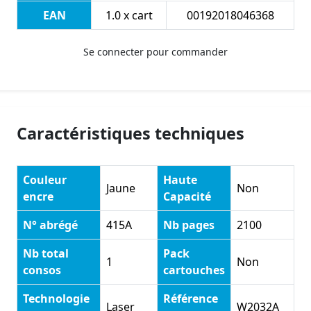
EAN
1.0 x cart
00192018046368
Se connecter pour commander
Caractéristiques techniques
Couleur
Haute
Jaune
Non
encre
Capacité
N° abrégé
415A
Nb pages
2100
Nb total
Pack
1
Non
consos
cartouches
Technologie
Référence
Laser
W2032A