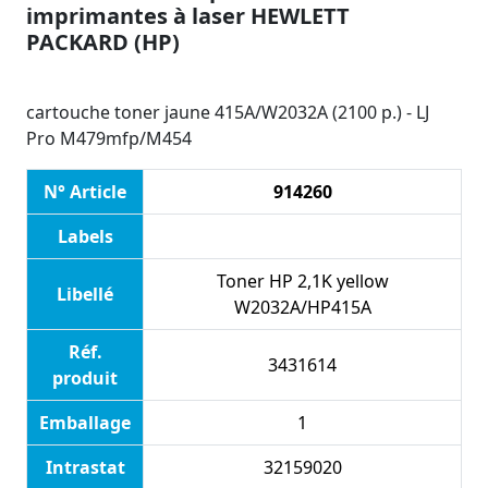
imprimantes à laser HEWLETT
PACKARD (HP)
cartouche toner jaune 415A/W2032A (2100 p.) - LJ
Pro M479mfp/M454
N° Article
914260
Labels
Toner HP 2,1K yellow
Libellé
W2032A/HP415A
Réf.
3431614
produit
Emballage
1
Intrastat
32159020