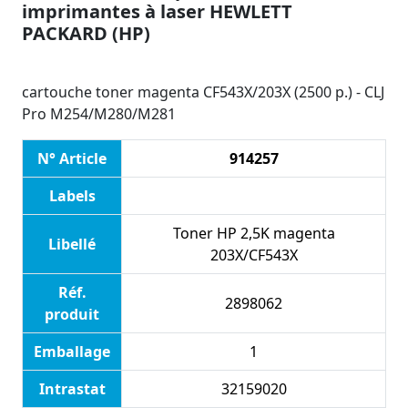
imprimantes à laser HEWLETT
PACKARD (HP)
cartouche toner magenta CF543X/203X (2500 p.) - CLJ
Pro M254/M280/M281
N° Article
914257
Labels
Toner HP 2,5K magenta
Libellé
203X/CF543X
Réf.
2898062
produit
Emballage
1
Intrastat
32159020