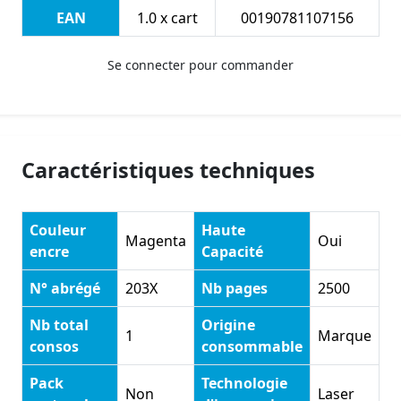
EAN
1.0 x cart
00190781107156
Se connecter pour commander
Caractéristiques techniques
Couleur
Haute
Magenta
Oui
encre
Capacité
N° abrégé
203X
Nb pages
2500
Nb total
Origine
1
Marque
consos
consommable
Pack
Technologie
Non
Laser