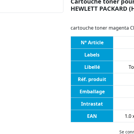
Cartouche toner pour
HEWLETT PACKARD (
cartouche toner magenta CF
N° Article
Labels
Libellé
To
Réf. produit
Emballage
Intrastat
EAN
1.0 
Se con