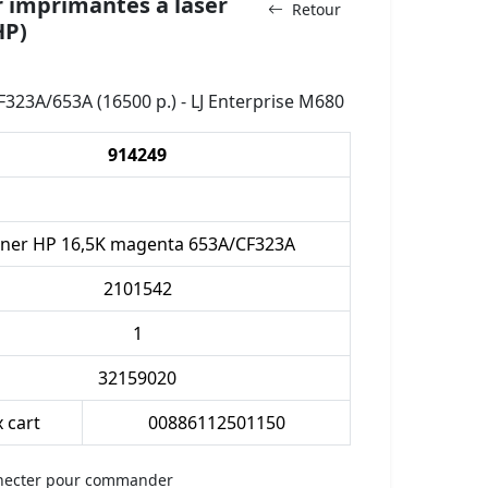
 imprimantes à laser
Retour
HP)
323A/653A (16500 p.) - LJ Enterprise M680
914249
ner HP 16,5K magenta 653A/CF323A
2101542
1
32159020
x cart
00886112501150
necter pour commander