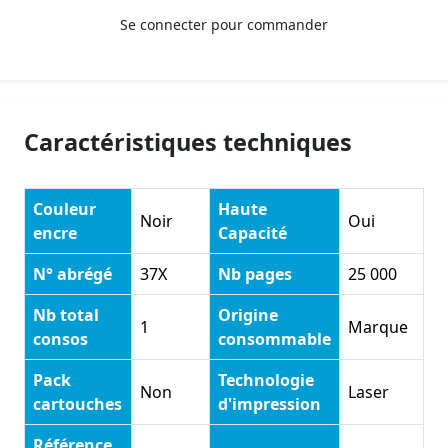
Se connecter pour commander
Caractéristiques techniques
Couleur
Haute
Noir
Oui
encre
Capacité
N° abrégé
37X
Nb pages
25 000
Nb total
Origine
1
Marque
consos
consommable
Pack
Technologie
Non
Laser
cartouches
d'impression
Référence