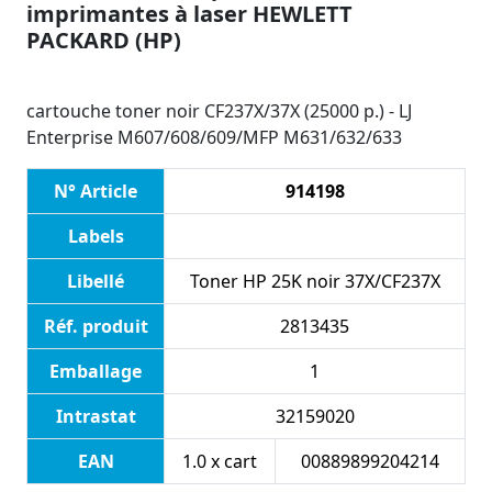
imprimantes à laser HEWLETT
PACKARD (HP)
cartouche toner noir CF237X/37X (25000 p.) - LJ
Enterprise M607/608/609/MFP M631/632/633
N° Article
914198
Labels
Libellé
Toner HP 25K noir 37X/CF237X
Réf. produit
2813435
Emballage
1
Intrastat
32159020
EAN
1.0 x cart
00889899204214