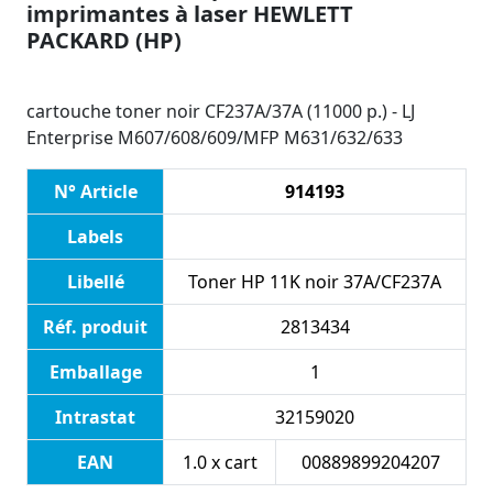
imprimantes à laser HEWLETT
PACKARD (HP)
cartouche toner noir CF237A/37A (11000 p.) - LJ
Enterprise M607/608/609/MFP M631/632/633
N° Article
914193
Labels
Libellé
Toner HP 11K noir 37A/CF237A
Réf. produit
2813434
Emballage
1
Intrastat
32159020
EAN
1.0 x cart
00889899204207