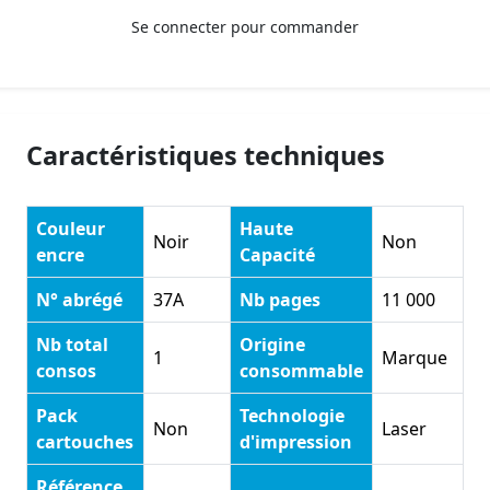
Se connecter pour commander
Caractéristiques techniques
Couleur
Haute
Noir
Non
encre
Capacité
N° abrégé
37A
Nb pages
11 000
Nb total
Origine
1
Marque
consos
consommable
Pack
Technologie
Non
Laser
cartouches
d'impression
Référence