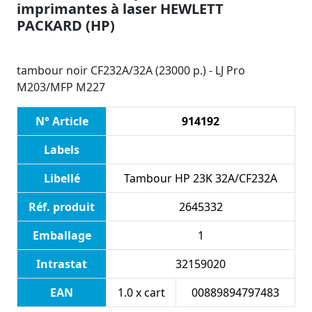
imprimantes à laser HEWLETT
PACKARD (HP)
tambour noir CF232A/32A (23000 p.) - LJ Pro
M203/MFP M227
N° Article
914192
Labels
Libellé
Tambour HP 23K 32A/CF232A
Réf. produit
2645332
Emballage
1
Intrastat
32159020
EAN
1.0 x cart
00889894797483