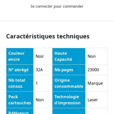
Se connecter pour commander
Caractéristiques techniques
Couleur
Haute
Noir
Non
encre
Capacité
N° abrégé
32A
Nb pages
23000
Nb total
Origine
1
Marque
consos
consommable
Pack
Technologie
Non
Laser
cartouches
d'impression
Référence