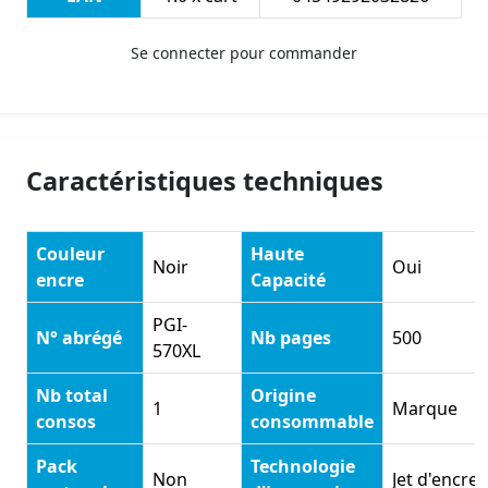
Se connecter pour commander
Caractéristiques techniques
Couleur
Haute
Noir
Oui
encre
Capacité
PGI-
N° abrégé
Nb pages
500
570XL
Nb total
Origine
1
Marque
consos
consommable
Pack
Technologie
Non
Jet d'encre