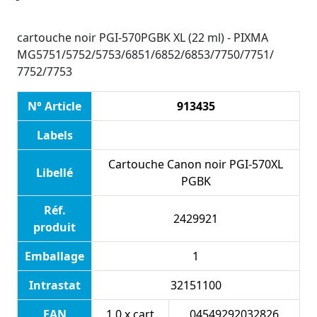
cartouche noir PGI-570PGBK XL (22 ml) - PIXMA
MG5751/5752/5753/6851/6852/6853/7750/7751/
7752/7753
N° Article
913435
Labels
Cartouche Canon noir PGI-570XL
Libellé
PGBK
Réf.
2429921
produit
Emballage
1
Intrastat
32151100
EAN
1.0 x cart
04549292032826