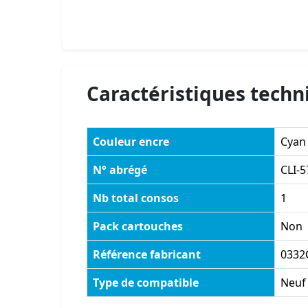
Caractéristiques techn
Couleur encre
Cyan
N° abrégé
CLI-5
Nb total consos
1
Pack cartouches
Non
Référence fabricant
0332
Type de compatible
Neuf