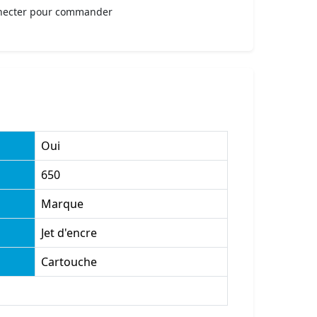
necter pour commander
Oui
650
Marque
Jet d'encre
Cartouche