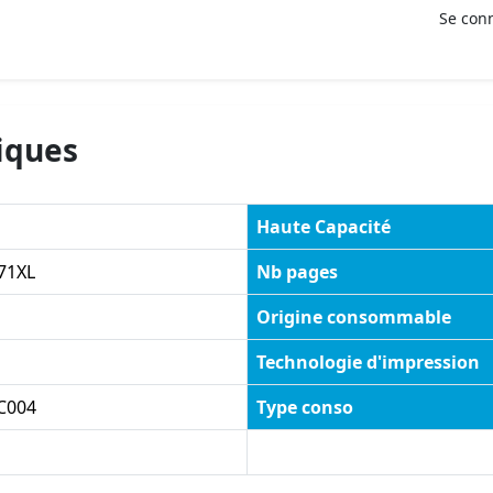
Se con
iques
Haute Capacité
71XL
Nb pages
Origine consommable
Technologie d'impression
C004
Type conso