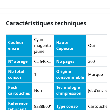
Caractéristiques techniques
Cyan
Couleur
Haute
magenta
Oui
encre
Capacité
jaune
N° abrégé
CL-546XL
Nb pages
300
Nb total
Origine
1
Marque
consos
consommable
Pack
Technologie
Non
Jet d'encre
cartouches
d'impression
Référence
8288B001
Type conso
Cartouche
fabricant