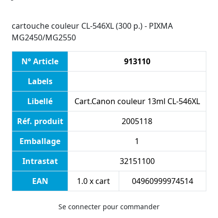
cartouche couleur CL-546XL (300 p.) - PIXMA
MG2450/MG2550
N° Article
913110
Labels
Libellé
Cart.Canon couleur 13ml CL-546XL
Réf. produit
2005118
Emballage
1
Intrastat
32151100
EAN
1.0 x cart
04960999974514
Se connecter pour commander