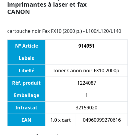
imprimantes à laser et fax
CANON
cartouche noir Fax FX10 (2000 p.) - L100/L120/L140
N° Article
914951
Labels
Libellé
Toner Canon noir FX10 2000p.
Réf. produit
1224087
Emballage
1
Intrastat
32159020
EAN
1.0 x cart
04960999270616