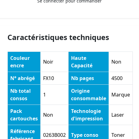
Se connecter pour commander
Caractéristiques techniques
Couleur
Haute
Noir
Non
encre
Capacité
N° abrégé
FX10
Nb pages
4500
Nb total
Origine
1
Marque
consos
consommable
Pack
Technologie
Non
Laser
cartouches
d'impression
Référence
0263B002
Type conso
Toner
fabricant