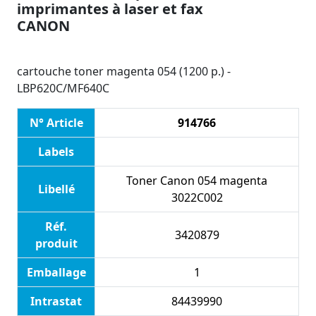
imprimantes à laser et fax
CANON
cartouche toner magenta 054 (1200 p.) -
LBP620C/MF640C
N° Article
914766
Labels
Toner Canon 054 magenta
Libellé
3022C002
Réf.
3420879
produit
Emballage
1
Intrastat
84439990