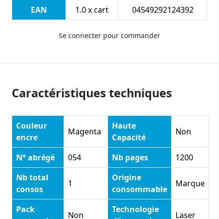
EAN
1.0 x cart
04549292124392
Se connecter pour commander
Caractéristiques techniques
Couleur
Haute
Magenta
Non
encre
Capacité
N° abrégé
054
Nb pages
1200
Nb total
Origine
1
Marque
consos
consommable
Pack
Technologie
Non
Laser