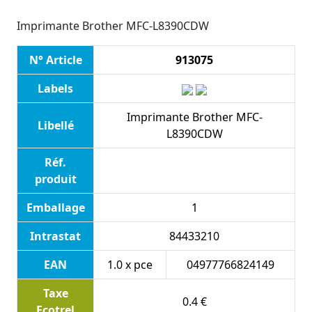
Imprimante Brother MFC-L8390CDW
N° Article
913075
Labels
Imprimante Brother MFC-
Libellé
L8390CDW
Réf.
produit
Emballage
1
Intrastat
84433210
EAN
1.0 x pce
04977766824149
Taxe
0.4 €
Ecotrel