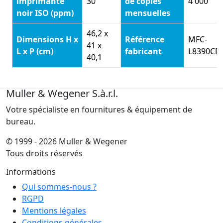
imprimante
30
de copies
4 000
noir ISO (ppm)
mensuelles
46,2 x
Dimensions H x
Référence
MFC-
41 x
L x P (cm)
fabricant
L8390C
40,1
Muller & Wegener S.à.r.l.
Votre spécialiste en fournitures & équipement de
bureau.
© 1999 - 2026 Muller & Wegener
Tous droits réservés
Informations
Qui sommes-nous ?
RGPD
Mentions légales
Conditions générales