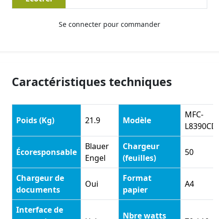
Se connecter pour commander
Caractéristiques techniques
MFC-
Poids (Kg)
21.9
Modèle
L8390C
Blauer
Chargeur
Écoresponsable
50
Engel
(feuilles)
Chargeur de
Format
Oui
A4
documents
papier
Interface de
Nbre watts