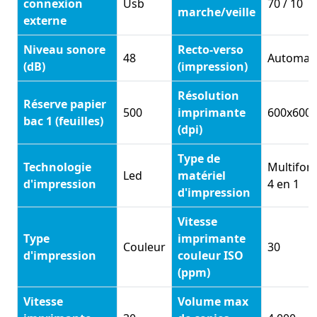
connexion
Usb
70 / 10
marche/veille
externe
Niveau sonore
Recto-verso
48
Automat
(dB)
(impression)
Résolution
Réserve papier
500
imprimante
600x600
bac 1 (feuilles)
(dpi)
Type de
Technologie
Multifon
Led
matériel
d'impression
4 en 1
d'impression
Vitesse
Type
imprimante
Couleur
30
d'impression
couleur ISO
(ppm)
Vitesse
Volume max