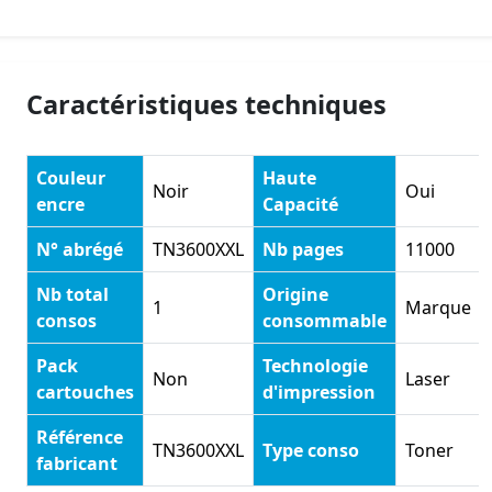
Caractéristiques techniques
Couleur
Haute
Noir
Oui
encre
Capacité
N° abrégé
TN3600XXL
Nb pages
11000
Nb total
Origine
1
Marque
consos
consommable
Pack
Technologie
Non
Laser
cartouches
d'impression
Référence
TN3600XXL
Type conso
Toner
fabricant