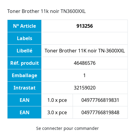
Toner Brother 11k noir TN3600XXL
N° Article
913256
Labels
Libellé
Toner Brother 11K noir TN-3600XXL
Réf. produit
46486576
Emballage
1
Intrastat
32159020
EAN
1.0 x pce
04977766819831
EAN
3.0 x pce
04977766819848
Se connecter pour commander