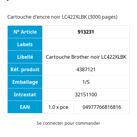
Cartouche d'encre noir LC422XLBK (3000 pages)
N° Article
913231
Labels
Libellé
Cartouche Brother noir LC422XLBK
Réf. produit
4387121
Emballage
1/5
Intrastat
32151100
EAN
1.0 x pce
04977766816816
Se connecter pour commander