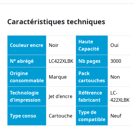
Caractéristiques techniques
Haute
Couleur encre
Noir
Oui
Capacité
N° abrégé
LC422XLBK
Nb pages
3000
Origine
Pack
Marque
Non
consommable
cartouches
Technologie
Référence
LC-
Jet d'encre
d'impression
fabricant
422XLBK
Type de
Type conso
Cartouche
Neuf
compatible