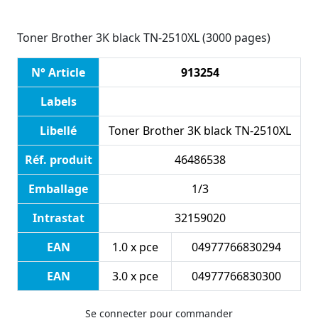
Toner Brother 3K black TN-2510XL (3000 pages)
N° Article
913254
Labels
Libellé
Toner Brother 3K black TN-2510XL
Réf. produit
46486538
Emballage
1/3
Intrastat
32159020
EAN
1.0 x pce
04977766830294
EAN
3.0 x pce
04977766830300
Se connecter pour commander