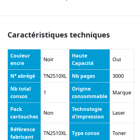
Caractéristiques techniques
Couleur
Haute
Noir
Oui
encre
Capacité
N° abrégé
TN2510XL
Nb pages
3000
Nb total
Origine
1
Marque
consos
consommable
Pack
Technologie
Non
Laser
cartouches
d'impression
Référence
TN2510XL
Type conso
Toner
fabricant